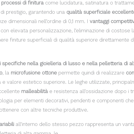
a
processi di finitura
come lucidatura, satinatura o trattame
di prestigio, garantendo una
qualità superficiale eccellent
e dimensionali nell’ordine di 0,1 mm. I
vantaggi competitiv
e con elevata personalizzazione, l’eliminazione di costose
nere finiture superficiali di qualità superiore direttamente 
i specifiche nella gioielleria di lusso e nella pelletteria di
so
, la
microfusione ottone
permette quindi di realizzare
com
e valore estetico superiore. Le leghe utilizzate, principa
ccellente
malleabilità
e resistenza all’ossidazione dopo i tr
logia per elementi decorativi, pendenti e componenti che
ottenere con altre tecniche produttive.
riabili
all’interno dello stesso pezzo rappresenta un vantag
letteria di alta gamma, le
minuterie metalliche per pellette