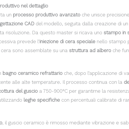
so produttivo nel dettaglio
ta un
processo produttivo avanzato
che unisce precisione
gettazione CAD
del modello, seguita dalla creazione di u
a risoluzione. Da questo master si ricava uno
stampo in s
ccessiva prevede l’
iniezione di cera speciale
nello stampo pe
in cera sono assemblate su una
struttura ad albero
che fun
un
bagno ceramico refrattario
che, dopo l’applicazione di var
tente alle alte temperature. Il processo continua con la
d
cottura del guscio
a 750-900°C per garantirne la resistenza
utilizzando
leghe specifiche
con percentuali calibrate di ra
to
, il guscio ceramico è rimosso mediante vibrazione e sabb