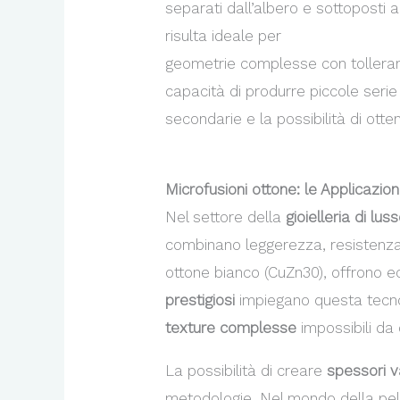
separati dall’albero e sottoposti 
risulta ideale per
accessori moda
geometrie complesse con tolleranz
capacità di produrre piccole seri
secondarie e la possibilità di otte
Microfusioni ottone: le Applicazion
Nel settore della
gioielleria di lus
combinano leggerezza, resistenza 
ottone bianco (CuZn30), offrono e
prestigiosi
impiegano questa tecno
texture complesse
impossibili da 
La possibilità di creare
spessori va
metodologie. Nel mondo della pel