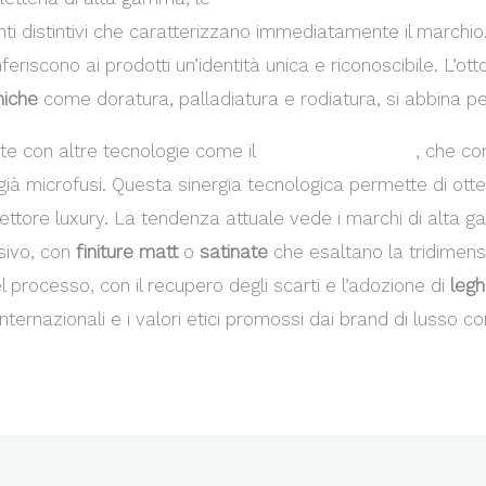
ti distintivi che caratterizzano immediatamente il marchio
eriscono ai prodotti un’identità unica e riconoscibile. L’ott
niche
come doratura, palladiatura e rodiatura, si abbina pe
nte con altre tecnologie come il
taglio laser metalli
, che co
già microfusi. Questa sinergia tecnologica permette di ot
settore luxury. La tendenza attuale vede i marchi di alta 
sivo, con
finiture matt
o
satinate
che esaltano la tridimensi
l processo, con il recupero degli scarti e l’adozione di
legh
internazionali e i valori etici promossi dai brand di lusso 