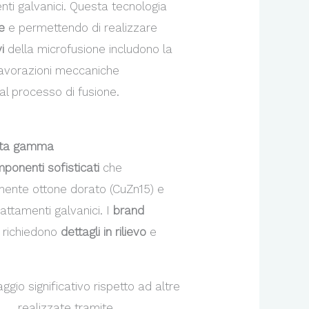
nti galvanici. Questa tecnologia
e
e permettendo di realizzare
i
della microfusione includono la
 lavorazioni meccaniche
dal processo di fusione.
 alta gamma
ponenti sofisticati
che
lmente ottone dorato (CuZn15) e
attamenti galvanici. I
brand
 richiedono
dettagli in rilievo
e
gio significativo rispetto ad altre
ria
realizzate tramite