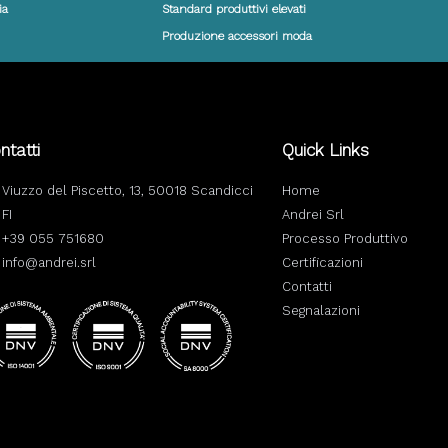
ia
Standard produttivi elevati
Produzione accessori moda
ntatti
Quick Links
Viuzzo del Piscetto, 13, 50018 Scandicci
Home
FI
Andrei Srl
+39 055 751680
Processo Produttivo
info@andrei.srl
Certificazioni
Contatti
Segnalazioni