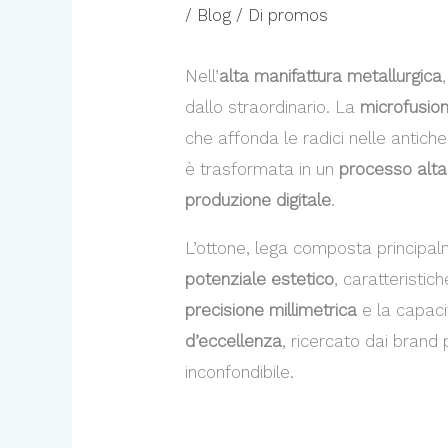
/
Blog
/ Di
promos
Nell’
alta manifattura metallurgica
dallo straordinario. La
microfusio
che affonda le radici nelle antiche
è trasformata in un
processo alta
produzione digitale
.
L’ottone, lega composta principa
potenziale estetico
, caratteristi
precisione millimetrica
e la capaci
d’eccellenza
, ricercato dai brand p
inconfondibile.