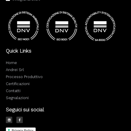
Quick Links
Home
Andrei Srl
Processo Produttivo
Certificazioni
Contatti
Segnalazioni
Seguici sui social
L
F
i
a
n
c
k
e
e
b
Privacy Policy
d
o