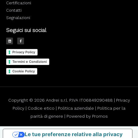
Certificazioni
Contatti
Segnalazioni
Seguici sui social
L
F
i
a
n
c
k
e
e
b
Privacy Policy
d
o
i
o
n
k
Termini e Condizioni
-
f
Cookie Policy
Copyright © 2026 Andrei s.r.l. P.IVA IT06849290488 |
Privacy
Policy
|
Codice etico
|
Politica aziendale
|
Politica per la
parità di genere | Powered by
Promos
Le tue preferenze relative alla privacy