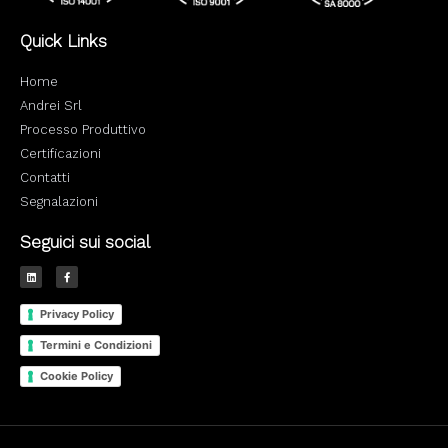
Quick Links
Home
Andrei Srl
Processo Produttivo
Certificazioni
Contatti
Segnalazioni
Seguici sui social
L
F
i
a
n
c
k
e
e
b
Privacy Policy
d
o
i
o
n
k
Termini e Condizioni
-
f
Cookie Policy